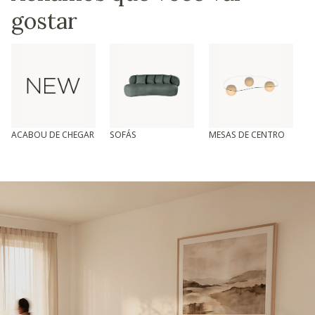
gostar
ACABOU DE CHEGAR
SOFÁS
MESAS DE CENTRO
T