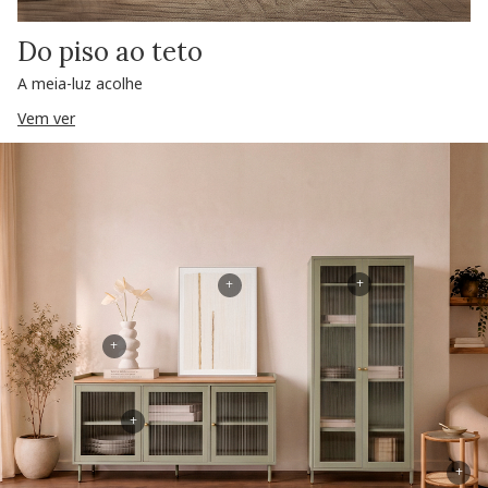
Do piso ao teto
A meia-luz acolhe
Vem ver
+
+
+
+
+