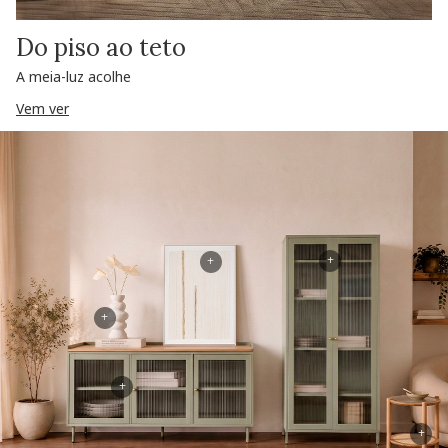
Do piso ao teto
A meia-luz acolhe
Vem ver
+
+
+
+
+