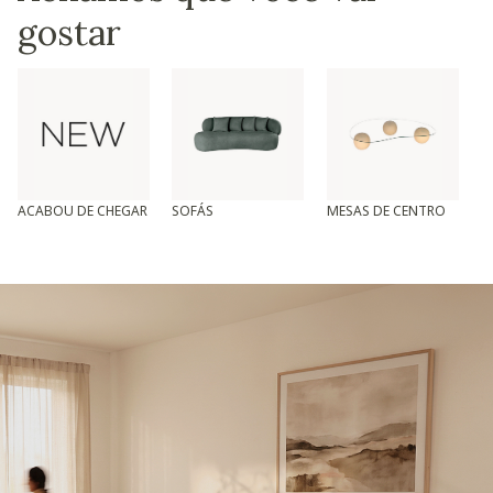
gostar
ACABOU DE CHEGAR
SOFÁS
MESAS DE CENTRO
T