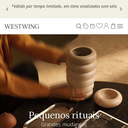
Escolha seu VOUCHER e ganhe até 30% OFF*: use
MOVEL30,
TEXTIL30 OU DECOR20
Pequenos rituais
Grandes mudanças