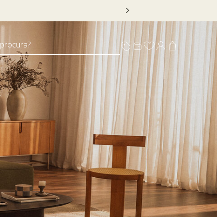
 DECOR20
 procura?