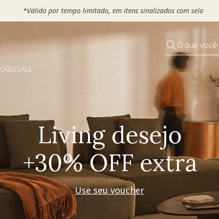
 seu VOUCHER e ganhe até 30% OFF*: use
MOVEL30, TEXTIL30 OU
O que você
DORES
SALE
Pequenos rituais
Grandes mudanças
Decorar