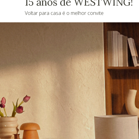
15 anos de WESTWING!
Voltar para casa é o melhor convite