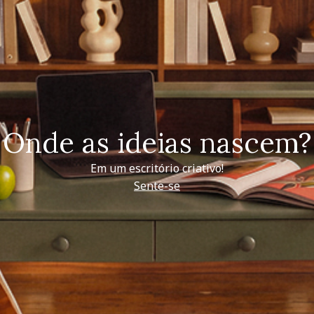
Onde as ideias nascem?
Em um escritório criativo!
Sente-se