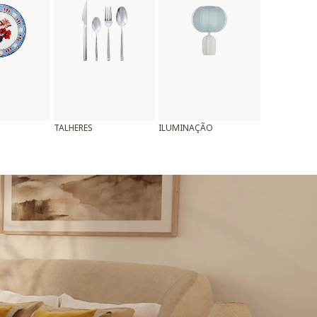
TALHERES
ILUMINAÇÃO
ALMOFADAS