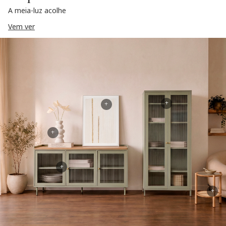
A meia-luz acolhe
Vem ver
+
+
+
+
+