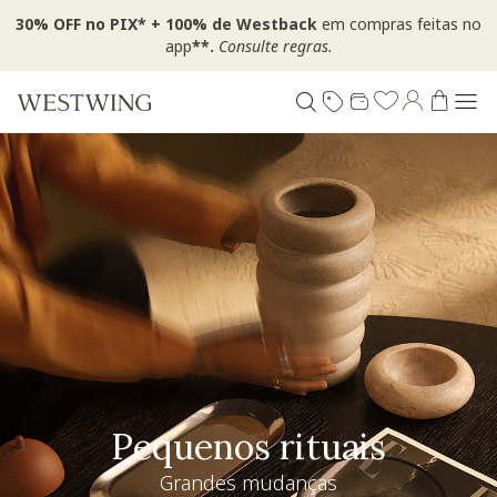
30% OFF no PIX* + 100% de Westback
em compras feitas no
app
**.
Consulte regras.
Pequenos rituais
Grandes mudanças