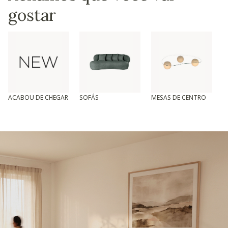
gostar
ACABOU DE CHEGAR
SOFÁS
MESAS DE CENTRO
T