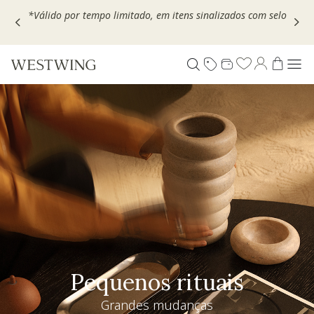
Escolha seu VOUCHER e ganhe até 30% OFF*: use
MOVEL30,
TEXTIL30 OU DECOR20
Pequenos rituais
Grandes mudanças