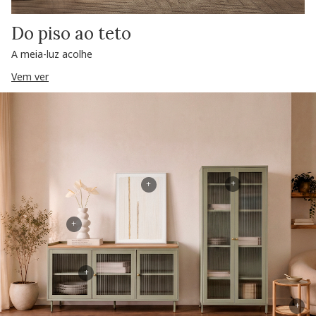
Do piso ao teto
A meia-luz acolhe
Vem ver
+
+
+
+
+