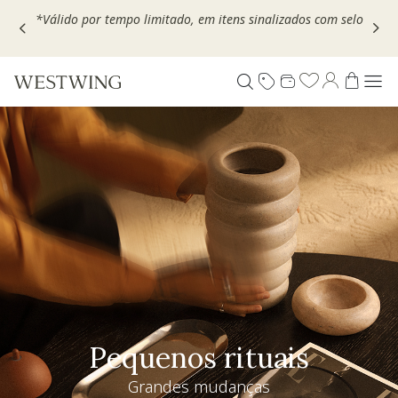
Escolha seu VOUCHER e ganhe até 30% OFF*: use
MOVEL30,
TEXTIL30 OU DECOR20
Pequenos rituais
Grandes mudanças