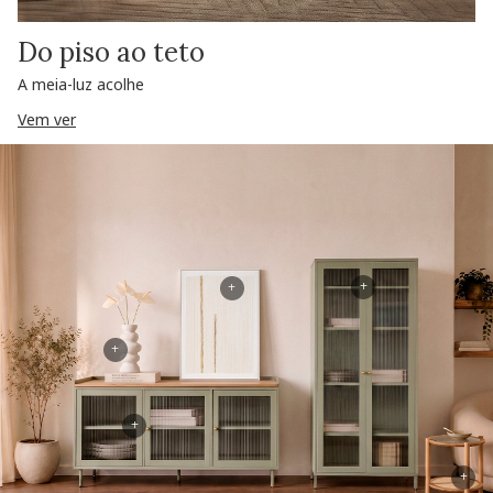
Do piso ao teto
A meia-luz acolhe
Vem ver
+
+
+
+
+