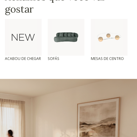
gostar
ACABOU DE CHEGAR
SOFÁS
MESAS DE CENTRO
T