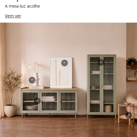
A meia-luz acolhe
Vem ver
+
+
+
+
+