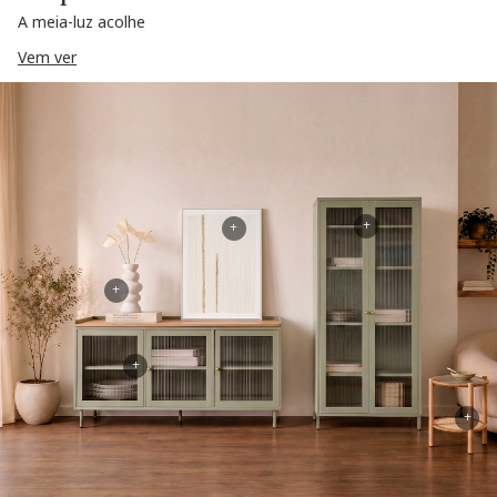
A meia-luz acolhe
Vem ver
+
+
+
+
+