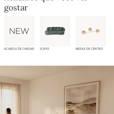
gostar
ACABOU DE CHEGAR
SOFÁS
MESAS DE CENTRO
T