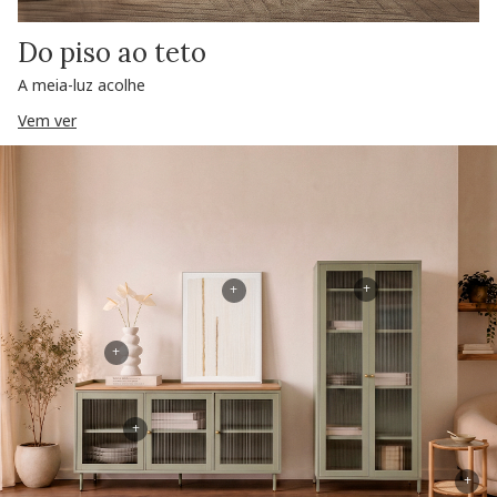
Do piso ao teto
A meia-luz acolhe
Vem ver
+
+
+
+
+