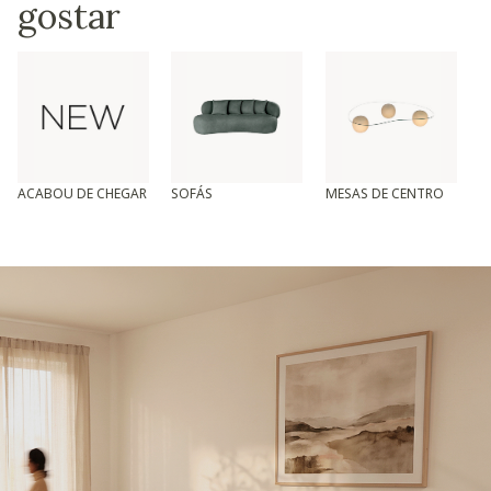
gostar
ACABOU DE CHEGAR
SOFÁS
MESAS DE CENTRO
T