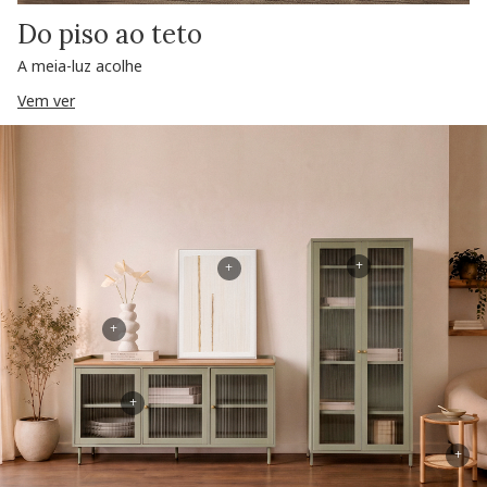
Do piso ao teto
A meia-luz acolhe
Vem ver
+
+
+
+
+