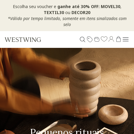
Escolha seu voucher e
ganhe até 30% OFF: MOVEL30
,
TEXTIL30
ou
DECOR20
*Válido por tempo limitado, somente em itens sinalizados com
selo
Pequenos rituais