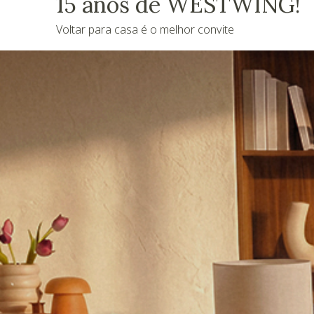
15 anos de WESTWING!
Voltar para casa é o melhor convite