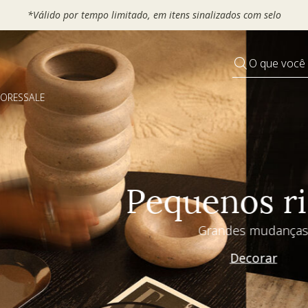
 seu VOUCHER e ganhe até 30% OFF*: use
MOVEL30, TEXTIL30 OU
O que você
DORES
SALE
Pequenos rituais
Grandes mudanças
Decorar