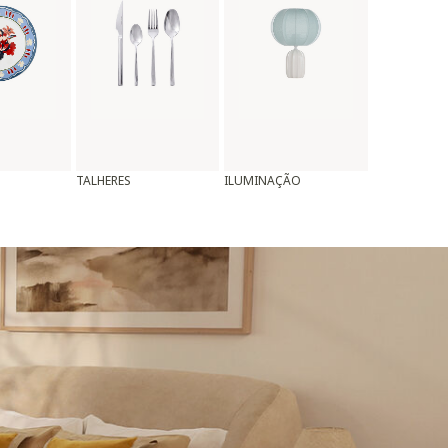
TALHERES
ILUMINAÇÃO
ALMOFADAS