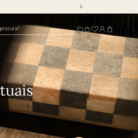
 DECOR20
 procura?