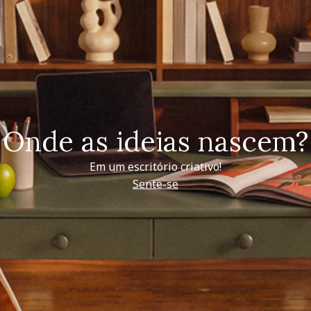
Onde as ideias nascem?
Em um escritório criativo!
Sente-se