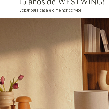
15 anos de WESTWING!
Voltar para casa é o melhor convite