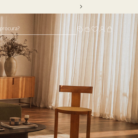
 DECOR20
 procura?