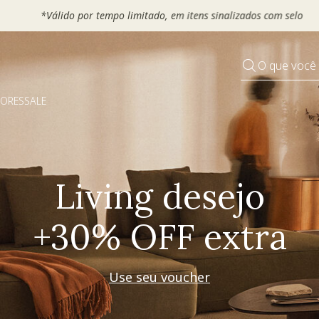
 seu VOUCHER e ganhe até 30% OFF*: use
MOVEL30, TEXTIL30 OU
O que você
DORES
SALE
Pequenos rituais
Grandes mudanças
Decorar