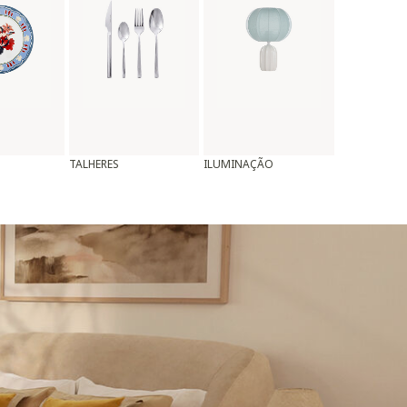
TALHERES
ILUMINAÇÃO
ALMOFADAS