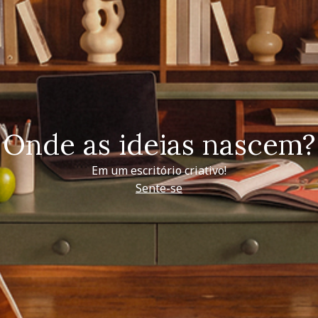
Onde as ideias nascem?
Em um escritório criativo!
Sente-se