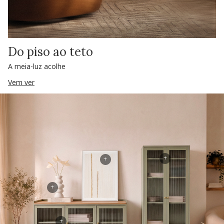
Do piso ao teto
A meia-luz acolhe
Vem ver
+
+
+
+