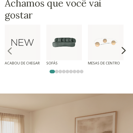
Achamos que você vai
gostar
ACABOU DE CHEGAR
SOFÁS
MESAS DE CENTRO
T