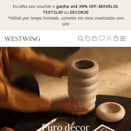
Escolha seu voucher e
ganhe até 30% OFF: MOVEL30
,
TEXTIL30
ou
DECOR20
*Válido por tempo limitado, somente em itens sinalizados com
selo
Puro décor