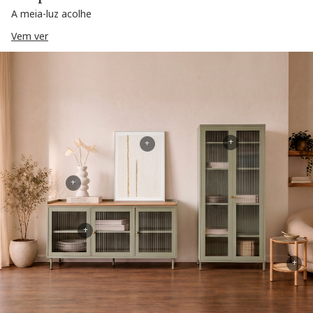
A meia-luz acolhe
Vem ver
+
+
+
+
+