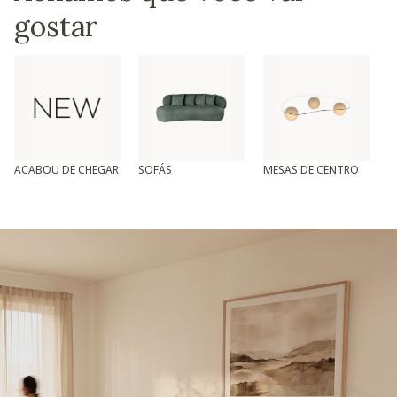
gostar
ACABOU DE CHEGAR
SOFÁS
MESAS DE CENTRO
T