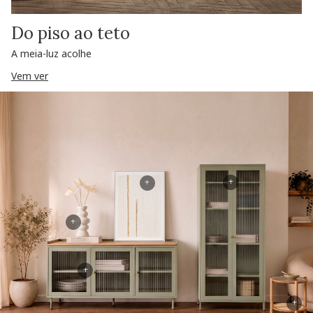
Do piso ao teto
A meia-luz acolhe
Vem ver
+
+
+
+
+