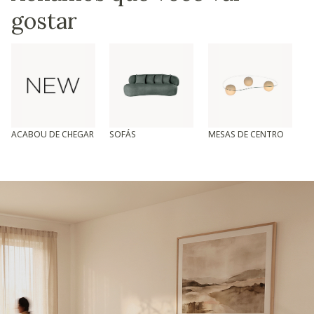
gostar
ACABOU DE CHEGAR
SOFÁS
MESAS DE CENTRO
T