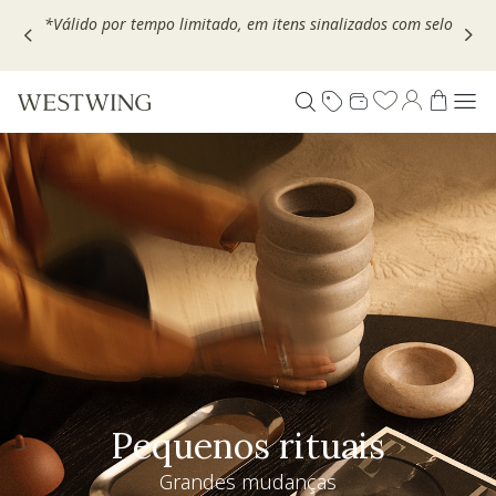
Escolha seu VOUCHER e ganhe até 30% OFF*: use
MOVEL30,
TEXTIL30 OU DECOR20
Pequenos rituais
Grandes mudanças