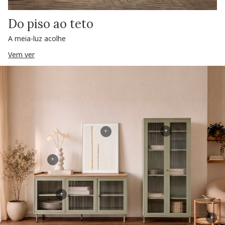
Do piso ao teto
A meia-luz acolhe
Vem ver
+
+
+
+
+