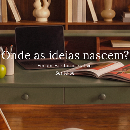
Onde as ideias nascem?
Em um escritório criativo!
Sente-se