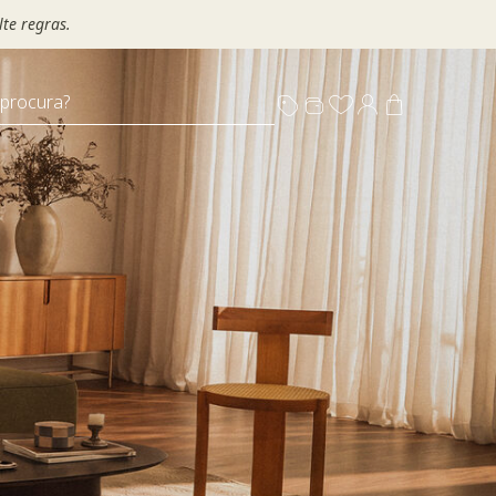
te regras.
 procura?