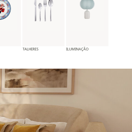
TALHERES
ILUMINAÇÃO
ALMOFADAS