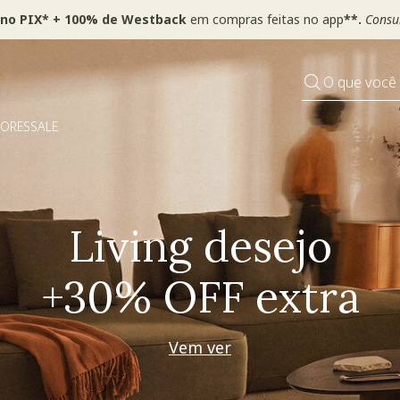
 no PIX* + 100% de Westback
em compras feitas no app
**.
Consul
O que você
DORES
SALE
Pequenos rituais
Grandes mudanças
Decorar