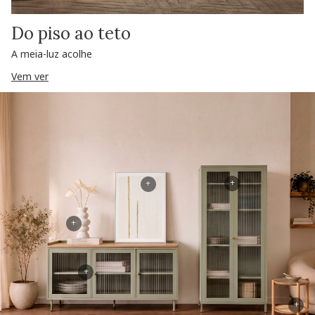
Do piso ao teto
A meia-luz acolhe
Vem ver
+
+
+
+
+