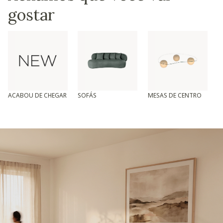
gostar
ACABOU DE CHEGAR
SOFÁS
MESAS DE CENTRO
T