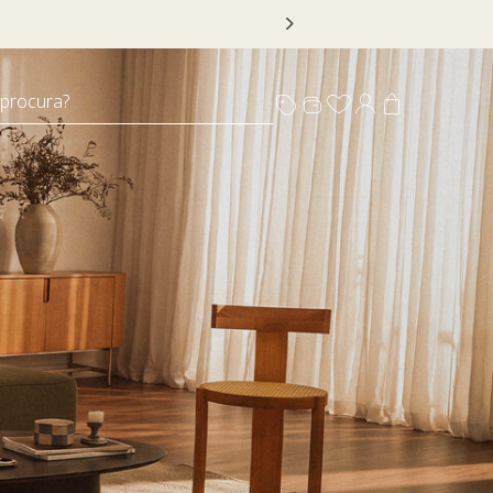
 DECOR20
 procura?