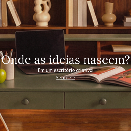
Onde as ideias nascem?
Em um escritório criativo!
Sente-se