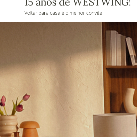
15 anos de WESTWING!
Voltar para casa é o melhor convite