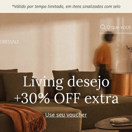
 seu VOUCHER e ganhe até 30% OFF*: use
MOVEL30, TEXTIL30 OU
O que você
DORES
SALE
Pequenos rituais
Grandes mudanças
Decorar