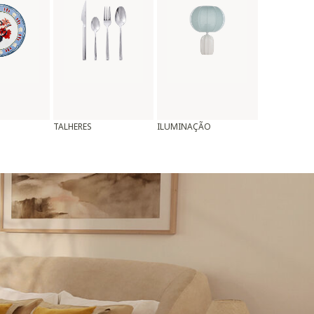
TALHERES
ILUMINAÇÃO
ALMOFADAS