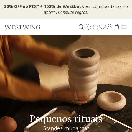
30% OFF no PIX* + 100% de Westback
em compras feitas no
app
**.
Consulte regras.
Pequenos rituais
Grandes mudanças