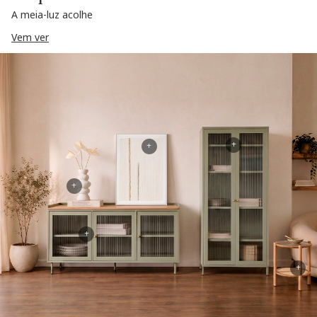
A meia-luz acolhe
Vem ver
+
+
+
+
+