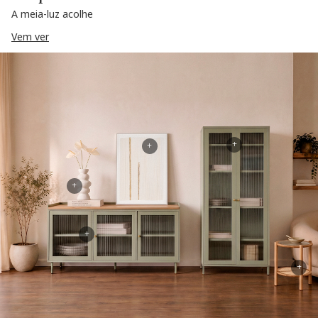
A meia-luz acolhe
Vem ver
+
+
+
+
+