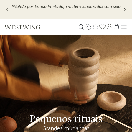
Escolha seu VOUCHER e ganhe até 30% OFF*: use
MOVEL30,
TEXTIL30 OU DECOR20
Pequenos rituais
Grandes mudanças