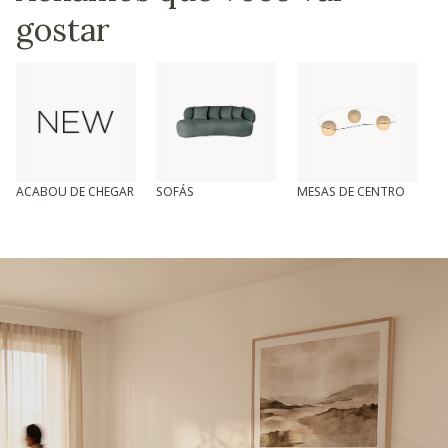
gostar
ACABOU DE CHEGAR
SOFÁS
MESAS DE CENTRO
T