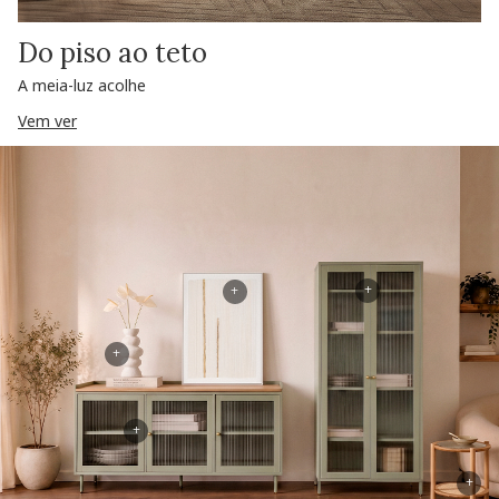
Do piso ao teto
A meia-luz acolhe
Vem ver
+
+
+
+
+